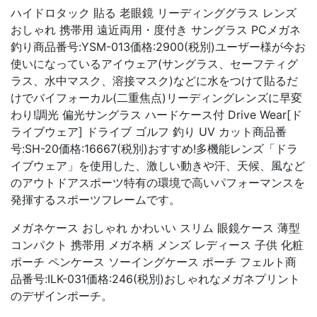
ハイドロタック 貼る 老眼鏡 リーディンググラス レンズ
おしゃれ 携帯用 遠近両用・度付き サングラス PCメガネ
釣り商品番号:YSM-013価格:2900(税別)ユーザー様が今お
使いになっているアイウェア(サングラス、セーフティグ
ラス、水中マスク、溶接マスク)などに水をつけて貼るだ
けでバイフォーカル(二重焦点)リーディングレンズに早変
わり!調光 偏光サングラス ハードケース付 Drive Wear[ド
ライブウェア] ドライブ ゴルフ 釣り UV カット商品番
号:SH-20価格:16667(税別)おすすめ!多機能レンズ「ドラ
イブウェア」を使用した、激しい動きや汗、天候、風など
のアウトドアスポーツ特有の環境で高いパフォーマンスを
発揮するスポーツフレームです。
メガネケース おしゃれ かわいい スリム 眼鏡ケース 薄型
コンパクト 携帯用 メガネ柄 メンズ レディース 子供 化粧
ポーチ ペンケース ソーイングケース ポーチ フェルト商
品番号:ILK-031価格:246(税別)おしゃれなメガネプリント
のデザインポーチ。