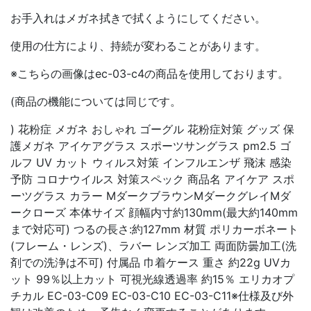
お手入れはメガネ拭きで拭くようにしてください。
使用の仕方により、持続が変わることがあります。
※こちらの画像はec-03-c4の商品を使用しております。
(商品の機能については同じです。
) 花粉症 メガネ おしゃれ ゴーグル 花粉症対策 グッズ 保
護メガネ アイケアグラス スポーツサングラス pm2.5 ゴ
ルフ UV カット ウィルス対策 インフルエンザ 飛沫 感染
予防 コロナウイルス 対策スペック 商品名 アイケア スポ
ーツグラス カラー MダークブラウンMダークグレイMダ
ークローズ 本体サイズ 顔幅内寸約130mm(最大約140mm
まで対応可) つるの長さ:約127mm 材質 ポリカーボネート
(フレーム・レンズ)、ラバー レンズ加工 両面防曇加工(洗
剤での洗浄は不可) 付属品 巾着ケース 重さ 約22g UVカ
ット 99％以上カット 可視光線透過率 約15％ エリカオプ
チカル EC-03-C09 EC-03-C10 EC-03-C11※仕様及び外