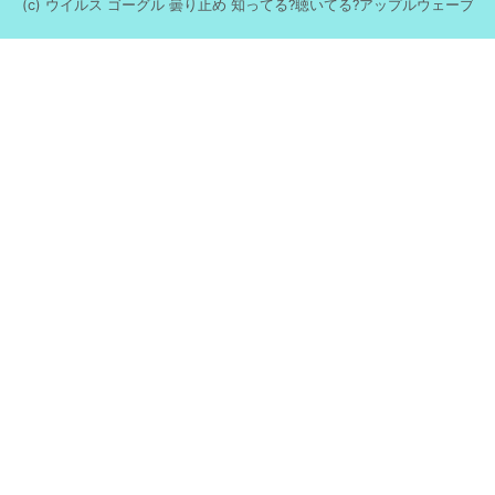
(c) ウイルス ゴーグル 曇り止め 知ってる?聴いてる?アップルウェーブ