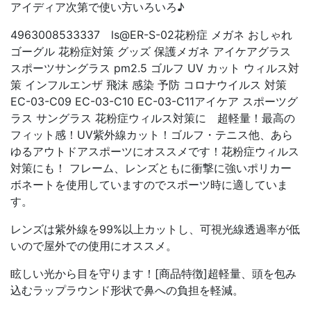
アイディア次第で使い方いろいろ♪
4963008533337 ls@ER-S-02花粉症 メガネ おしゃれ
ゴーグル 花粉症対策 グッズ 保護メガネ アイケアグラス
スポーツサングラス pm2.5 ゴルフ UV カット ウィルス対
策 インフルエンザ 飛沫 感染 予防 コロナウイルス 対策
EC-03-C09 EC-03-C10 EC-03-C11アイケア スポーツグ
ラス サングラス 花粉症ウィルス対策に 超軽量！最高の
フィット感！UV紫外線カット！ゴルフ・テニス他、あら
ゆるアウトドアスポーツにオススメです！花粉症ウィルス
対策にも！ フレーム、レンズともに衝撃に強いポリカー
ボネートを使用していますのでスポーツ時に適していま
す。
レンズは紫外線を99%以上カットし、可視光線透過率が低
いので屋外での使用にオススメ。
眩しい光から目を守ります！[商品特徴]超軽量、頭を包み
込むラップラウンド形状で鼻への負担を軽減。